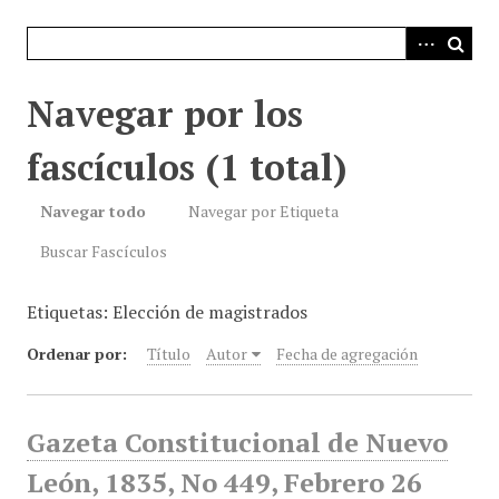
i
n
c
i
Navegar por los
p
a
fascículos (1 total)
l
Navegar todo
Navegar por Etiqueta
Buscar Fascículos
Etiquetas: Elección de magistrados
Ordenar por:
Título
Autor
Fecha de agregación
Gazeta Constitucional de Nuevo
León, 1835, No 449, Febrero 26