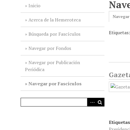
Nave
i
Inicio
n
Navegar
c
Acerca de la Hemeroteca
i
Etiquetas
p
Búsqueda por Fascículos
a
l
Navegar por Fondos
Navegar por Publicación
Periódica
Gazeta
Navegar por Fascículos
Etiquetas
Presidenc