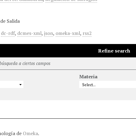
de Salida
,
dc-rdf
,
dcmes-xml
,
json
,
omeka-xml
,
rss2
Refine search
 búsqueda a ciertos campos
Materia
nología de
Omeka
.