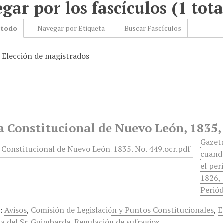
gar por los fascículos (1 tota
 todo
Navegar por Etiqueta
Buscar Fascículos
: Elección de magistrados
 Constitucional de Nuevo León, 1835,
Gazet
cuando
el per
1826, 
Periód
:
Avisos
,
Comisión de Legislación y Puntos Constitucionales
,
E
ia del Sr. Guimbarda
,
Regulación de sufragios