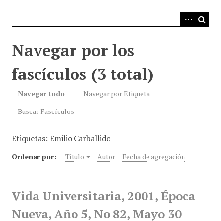
i
n
c
i
Navegar por los
p
a
fascículos (3 total)
l
Navegar todo
Navegar por Etiqueta
Buscar Fascículos
Etiquetas: Emilio Carballido
Ordenar por:
Título
Autor
Fecha de agregación
Vida Universitaria, 2001, Época
Nueva, Año 5, No 82, Mayo 30