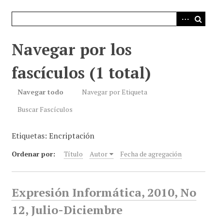
i
n
c
i
Navegar por los
p
a
fascículos (1 total)
l
Navegar todo
Navegar por Etiqueta
Buscar Fascículos
Etiquetas: Encriptación
Ordenar por:
Título
Autor
Fecha de agregación
Expresión Informática, 2010, No
12, Julio-Diciembre