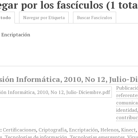
gar por los fascículos (1 tota
 todo
Navegar por Etiqueta
Buscar Fascículos
: Encriptación
ión Informática, 2010, No 12, Julio-D
Publicaci
referente
comunicac
identidad,
contribuc
:
Certificaciones
,
Criptografía
,
Encriptación
,
Helenos
,
Kinect
s
,
Tecnologías de información
,
Tecnologías emergentes
,
Viru