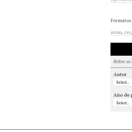
Formatos 
atom
,
csv
Refine su
Autor
Año de 