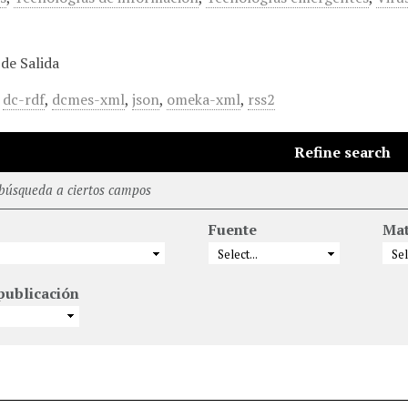
de Salida
,
dc-rdf
,
dcmes-xml
,
json
,
omeka-xml
,
rss2
Refine search
 búsqueda a ciertos campos
Fuente
Mat
publicación