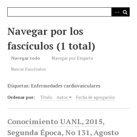
i
n
c
i
Navegar por los
p
a
fascículos (1 total)
l
Navegar todo
Navegar por Etiqueta
Buscar Fascículos
Etiquetas: Enfermedades cardiovasculares
Ordenar por:
Título
Autor
Fecha de agregación
Conocimiento UANL, 2015,
Segunda Época, No 131, Agosto