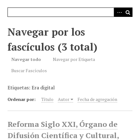
i
n
c
i
Navegar por los
p
a
fascículos (3 total)
l
Navegar todo
Navegar por Etiqueta
Buscar Fascículos
Etiquetas: Era digital
Ordenar por:
Título
Autor
Fecha de agregación
Reforma Siglo XXI, Órgano de
Difusión Científica y Cultural,