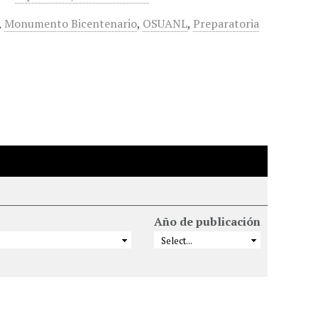
,
Monumento Bicentenario
,
OSUANL
,
Preparatoria
Año de publicación