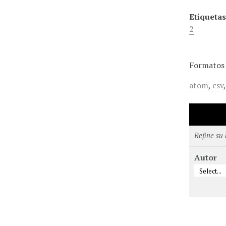
Etiquetas
2
Formatos 
atom
,
csv
Refine su
Autor