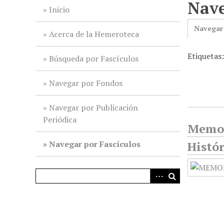
Nave
i
Inicio
n
Navegar
c
Acerca de la Hemeroteca
i
Etiquetas
p
Búsqueda por Fascículos
a
l
Navegar por Fondos
Navegar por Publicación
Periódica
Memor
Navegar por Fascículos
Histór