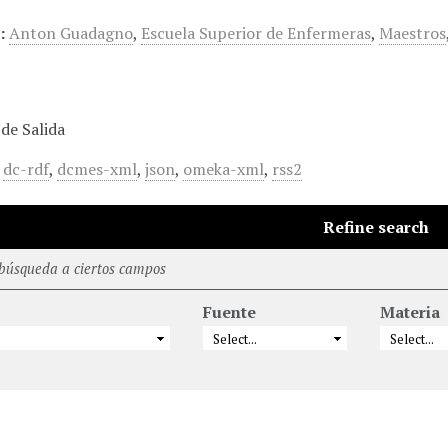
:
Anton Guadagno
,
Escuela Superior de Enfermeras
,
Maestros
de Salida
,
dc-rdf
,
dcmes-xml
,
json
,
omeka-xml
,
rss2
Refine search
 búsqueda a ciertos campos
Fuente
Materia