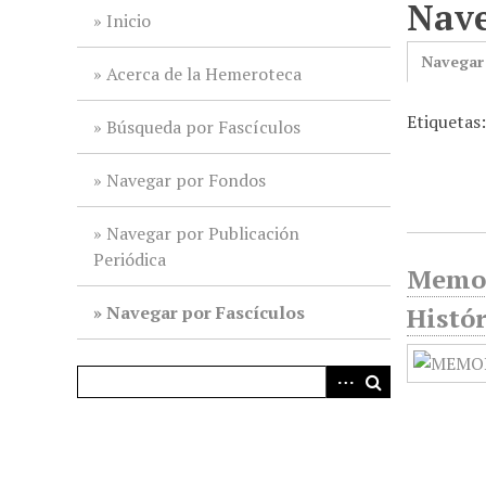
Nave
i
Inicio
n
Navegar
c
Acerca de la Hemeroteca
i
Etiquetas:
p
Búsqueda por Fascículos
a
l
Navegar por Fondos
Navegar por Publicación
Periódica
Memor
Navegar por Fascículos
Histór