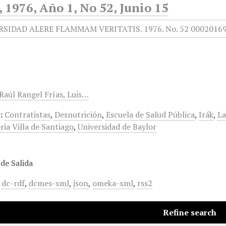
1976, Año 1, No 52, Junio 15
 Raúl Rangel Frías, Luis…
:
Contratistas
,
Desnutrición
,
Escuela de Salud Pública
,
Irák
,
La
ria Villa de Santiago
,
Universidad de Baylor
de Salida
,
dc-rdf
,
dcmes-xml
,
json
,
omeka-xml
,
rss2
Refine search