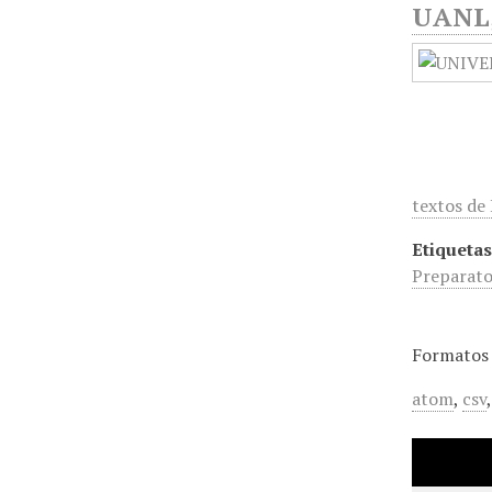
UANL, 
textos de
Etiquetas
Preparato
Formatos 
atom
,
csv