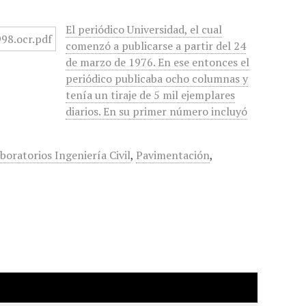
El periódico Universidad, el cual
comenzó a publicarse a partir del 24
de marzo de 1976. En ese entonces el
periódico publicaba ocho columnas y
tenía un tiraje de 5 mil ejemplares
diarios. En su primer número incluyó
boratorios Ingeniería Civil
,
Pavimentación
,