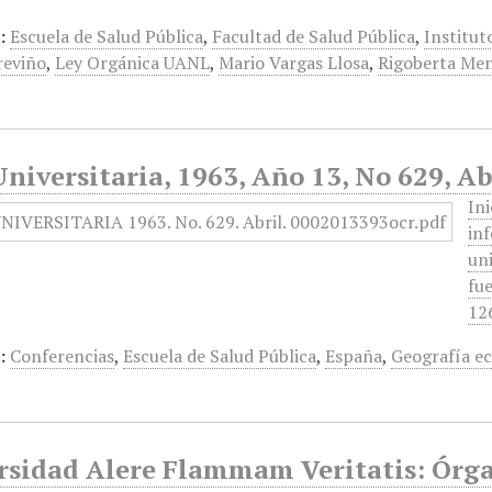
:
Escuela de Salud Pública
,
Facultad de Salud Pública
,
Institut
reviño
,
Ley Orgánica UANL
,
Mario Vargas Llosa
,
Rigoberta Me
niversitaria, 1963, Año 13, No 629, Ab
In
in
uni
fue
12
:
Conferencias
,
Escuela de Salud Pública
,
España
,
Geografía e
rsidad Alere Flammam Veritatis: Órgan