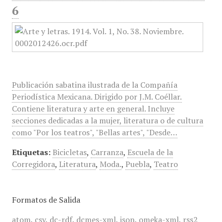
6
Publicación sabatina ilustrada de la Compañía
Periodística Mexicana. Dirigido por J.M. Coéllar.
Contiene literatura y arte en general. Incluye
secciones dedicadas a la mujer, literatura o de cultura
como "Por los teatros", "Bellas artes", "Desde…
Etiquetas:
Bicicletas
,
Carranza
,
Escuela de la
Corregidora
,
Literatura
,
Moda.
,
Puebla
,
Teatro
Formatos de Salida
atom
,
csv
,
dc-rdf
,
dcmes-xml
,
json
,
omeka-xml
,
rss2