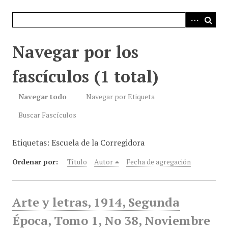
i
n
c
i
Navegar por los
p
a
fascículos (1 total)
l
Navegar todo
Navegar por Etiqueta
Buscar Fascículos
Etiquetas: Escuela de la Corregidora
Ordenar por:
Título
Autor
Fecha de agregación
Arte y letras, 1914, Segunda
Época, Tomo 1, No 38, Noviembre