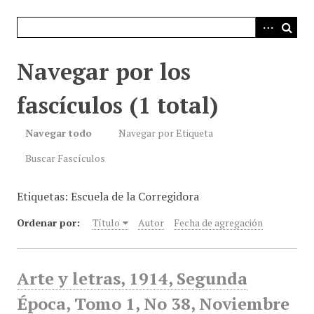
i
n
c
i
Navegar por los
p
a
fascículos (1 total)
l
Navegar todo
Navegar por Etiqueta
Buscar Fascículos
Etiquetas: Escuela de la Corregidora
Ordenar por:
Título
Autor
Fecha de agregación
Arte y letras, 1914, Segunda
Época, Tomo 1, No 38, Noviembre