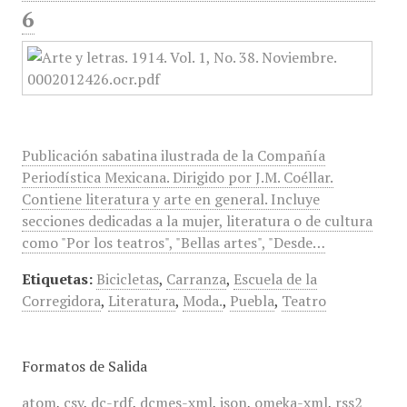
6
Publicación sabatina ilustrada de la Compañía
Periodística Mexicana. Dirigido por J.M. Coéllar.
Contiene literatura y arte en general. Incluye
secciones dedicadas a la mujer, literatura o de cultura
como "Por los teatros", "Bellas artes", "Desde…
Etiquetas:
Bicicletas
,
Carranza
,
Escuela de la
Corregidora
,
Literatura
,
Moda.
,
Puebla
,
Teatro
Formatos de Salida
atom
,
csv
,
dc-rdf
,
dcmes-xml
,
json
,
omeka-xml
,
rss2