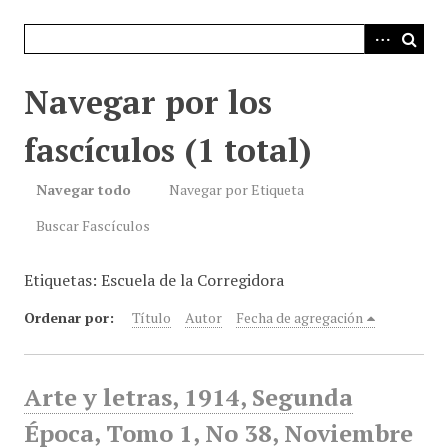
i
n
c
i
Navegar por los
p
a
fascículos (1 total)
l
Navegar todo
Navegar por Etiqueta
Buscar Fascículos
Etiquetas: Escuela de la Corregidora
Ordenar por:
Título
Autor
Fecha de agregación
Arte y letras, 1914, Segunda
Época, Tomo 1, No 38, Noviembre