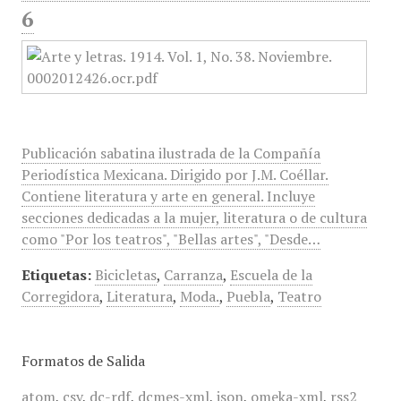
6
Publicación sabatina ilustrada de la Compañía
Periodística Mexicana. Dirigido por J.M. Coéllar.
Contiene literatura y arte en general. Incluye
secciones dedicadas a la mujer, literatura o de cultura
como "Por los teatros", "Bellas artes", "Desde…
Etiquetas:
Bicicletas
,
Carranza
,
Escuela de la
Corregidora
,
Literatura
,
Moda.
,
Puebla
,
Teatro
Formatos de Salida
atom
,
csv
,
dc-rdf
,
dcmes-xml
,
json
,
omeka-xml
,
rss2