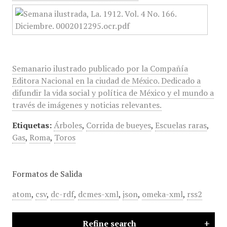
Semanario ilustrado publicado por la Compañía
Editora Nacional en la ciudad de México. Dedicado a
difundir la vida social y política de México y el mundo a
través de imágenes y noticias relevantes.
Etiquetas:
Árboles
,
Corrida de bueyes
,
Escuelas raras
,
Gas
,
Roma
,
Toros
Formatos de Salida
atom
,
csv
,
dc-rdf
,
dcmes-xml
,
json
,
omeka-xml
,
rss2
Refine search