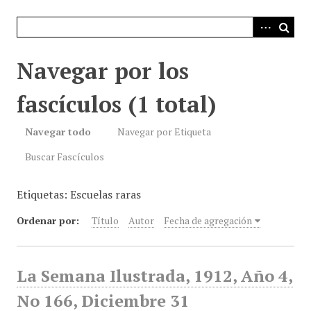
i
n
c
i
Navegar por los
p
a
fascículos (1 total)
l
Navegar todo
Navegar por Etiqueta
Buscar Fascículos
Etiquetas: Escuelas raras
Ordenar por:
Título
Autor
Fecha de agregación
La Semana Ilustrada, 1912, Año 4,
No 166, Diciembre 31