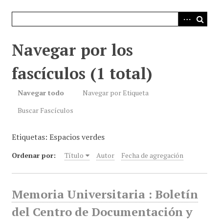
i
n
c
i
Navegar por los
p
a
fascículos (1 total)
l
Navegar todo
Navegar por Etiqueta
Buscar Fascículos
Etiquetas: Espacios verdes
Ordenar por:
Título
Autor
Fecha de agregación
Memoria Universitaria : Boletín
del Centro de Documentación y