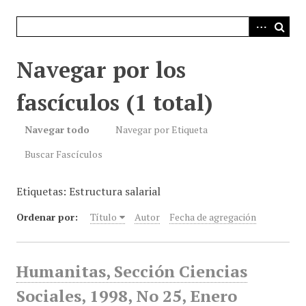
i
n
c
i
Navegar por los
p
a
fascículos (1 total)
l
Navegar todo
Navegar por Etiqueta
Buscar Fascículos
Etiquetas: Estructura salarial
Ordenar por:
Título
Autor
Fecha de agregación
Humanitas, Sección Ciencias
Sociales, 1998, No 25, Enero