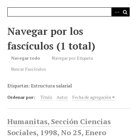
i
n
c
i
Navegar por los
p
a
fascículos (1 total)
l
Navegar todo
Navegar por Etiqueta
Buscar Fascículos
Etiquetas: Estructura salarial
Ordenar por:
Título
Autor
Fecha de agregación
Humanitas, Sección Ciencias
Sociales, 1998, No 25, Enero