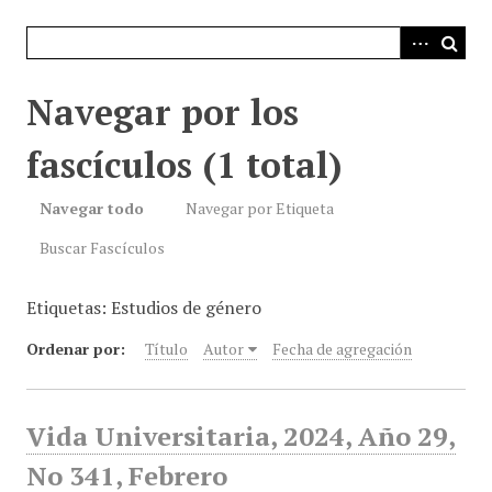
i
n
c
i
Navegar por los
p
a
fascículos (1 total)
l
Navegar todo
Navegar por Etiqueta
Buscar Fascículos
Etiquetas: Estudios de género
Ordenar por:
Título
Autor
Fecha de agregación
Vida Universitaria, 2024, Año 29,
No 341, Febrero