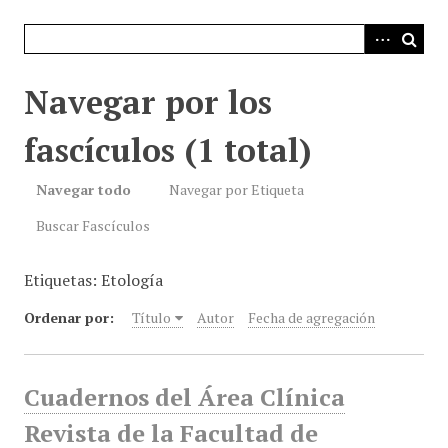
i
n
c
i
Navegar por los
p
a
fascículos (1 total)
l
Navegar todo
Navegar por Etiqueta
Buscar Fascículos
Etiquetas: Etología
Ordenar por:
Título
Autor
Fecha de agregación
Cuadernos del Área Clínica
Revista de la Facultad de