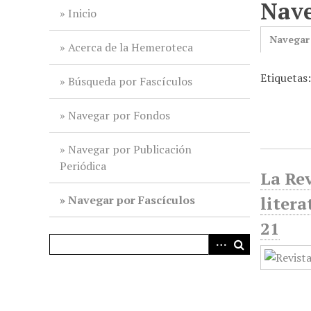
Nave
i
Inicio
n
Navegar
c
Acerca de la Hemeroteca
i
Etiquetas:
p
Búsqueda por Fascículos
a
l
Navegar por Fondos
Navegar por Publicación
Periódica
La Rev
Navegar por Fascículos
litera
21