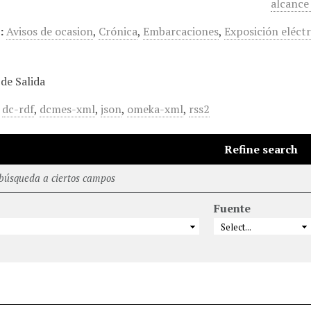
alcance
:
Avisos de ocasion
,
Crónica
,
Embarcaciones
,
Exposición eléctr
de Salida
,
dc-rdf
,
dcmes-xml
,
json
,
omeka-xml
,
rss2
Refine search
 búsqueda a ciertos campos
Fuente