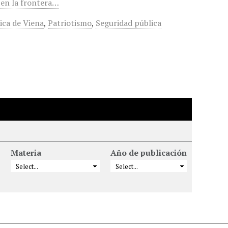
 en la frontera…
ica de Viena
,
Patriotismo
,
Seguridad pública
Materia
Año de publicación