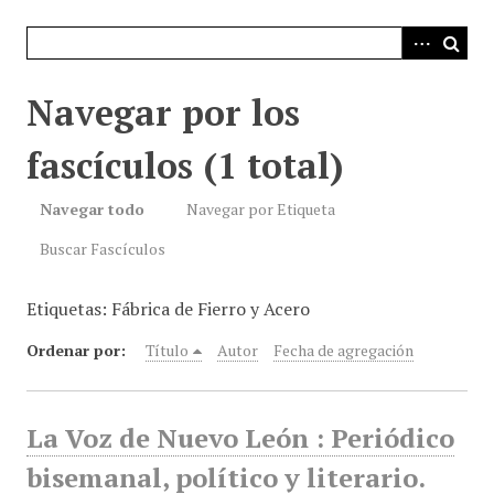
i
n
c
i
Navegar por los
p
a
fascículos (1 total)
l
Navegar todo
Navegar por Etiqueta
Buscar Fascículos
Etiquetas: Fábrica de Fierro y Acero
Ordenar por:
Título
Autor
Fecha de agregación
La Voz de Nuevo León : Periódico
bisemanal, político y literario.