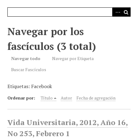
i
n
c
i
Navegar por los
p
a
fascículos (3 total)
l
Navegar todo
Navegar por Etiqueta
Buscar Fascículos
Etiquetas: Facebook
Ordenar por:
Título
Autor
Fecha de agregación
Vida Universitaria, 2012, Año 16,
No 253, Febrero 1