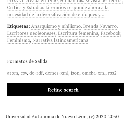
la UANL creada en 1960, Humanitas. Revista de Teoría,
Crítica y Estudios Literarios responde ahora a la
necesidad de la diversificación de enfoques y…
Etiquetas:
Anarquismo y nihilismo
,
Brenda Navarro
,
Escritores neoleoneses
,
Escritura femenina
,
Facebook
,
Feminismo
,
Narrativa latinoamericana
Formatos de Salida
atom
,
csv
,
dc-rdf
,
dcmes-xml
,
json
,
omeka-xml
,
rss2
Refine search
Universidad Autónoma de Nuevo Léon, (c) 2020-2030 -