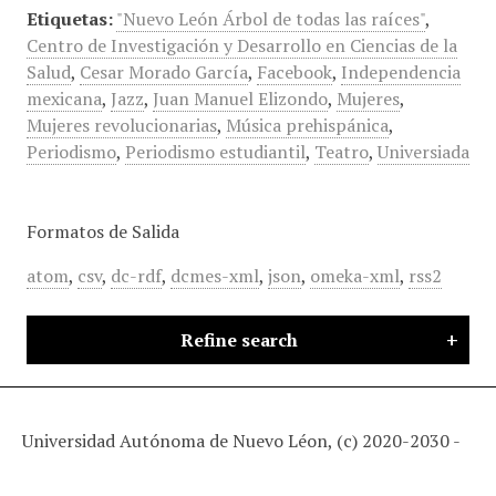
Etiquetas:
"Nuevo León Árbol de todas las raíces"
,
Centro de Investigación y Desarrollo en Ciencias de la
Salud
,
Cesar Morado García
,
Facebook
,
Independencia
mexicana
,
Jazz
,
Juan Manuel Elizondo
,
Mujeres
,
Mujeres revolucionarias
,
Música prehispánica
,
Periodismo
,
Periodismo estudiantil
,
Teatro
,
Universiada
Formatos de Salida
atom
,
csv
,
dc-rdf
,
dcmes-xml
,
json
,
omeka-xml
,
rss2
Refine search
Universidad Autónoma de Nuevo Léon, (c) 2020-2030 -