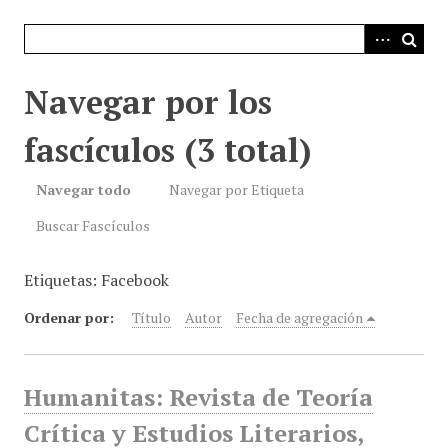
i
n
c
i
Navegar por los
p
a
fascículos (3 total)
l
Navegar todo
Navegar por Etiqueta
Buscar Fascículos
Etiquetas: Facebook
Ordenar por:
Título
Autor
Fecha de agregación
Humanitas: Revista de Teoría
Crítica y Estudios Literarios,