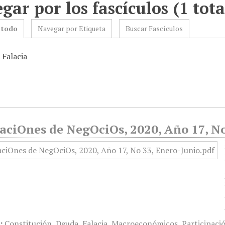
gar por los fascículos (1 tota
 todo
Navegar por Etiqueta
Buscar Fascículos
 Falacia
aciOnes de NegOciOs, 2020, Año 17, No
:
Constitución
,
Deuda
,
Falacia
,
Macroeconómicos
,
Participaci