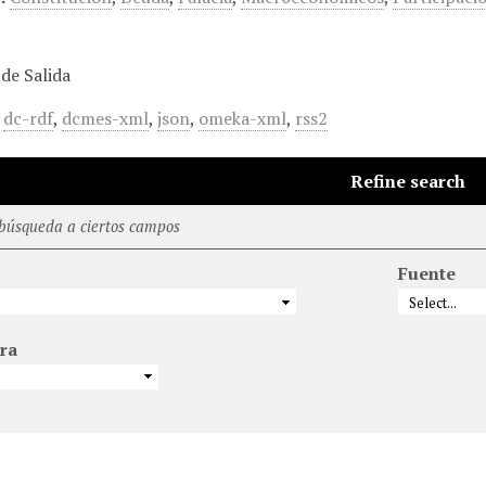
de Salida
,
dc-rdf
,
dcmes-xml
,
json
,
omeka-xml
,
rss2
Refine search
 búsqueda a ciertos campos
Fuente
ra