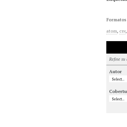
Formatos 
atom
,
csv
Refine su
Autor
Cobertu