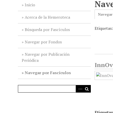
Nave
i
Inicio
n
Navegar
c
Acerca de la Hemeroteca
i
Etiquetas:
p
Búsqueda por Fascículos
a
l
Navegar por Fondos
Navegar por Publicación
Periódica
InnOv
Navegar por Fascículos
Etiquetas