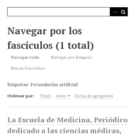
i
n
c
i
Navegar por los
p
a
fascículos (1 total)
l
Navegar todo
Navegar por Etiqueta
Buscar Fascículos
Etiquetas: Fecundación artificial
Ordenar por:
Título
Autor
Fecha de agregación
La Escuela de Medicina, Periódico
dedicado a las ciencias médicas,