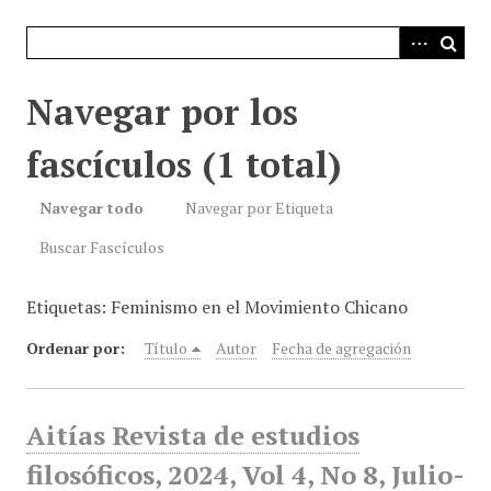
i
n
c
i
Navegar por los
p
a
fascículos (1 total)
l
Navegar todo
Navegar por Etiqueta
Buscar Fascículos
Etiquetas: Feminismo en el Movimiento Chicano
Ordenar por:
Título
Autor
Fecha de agregación
Aitías Revista de estudios
filosóficos, 2024, Vol 4, No 8, Julio-