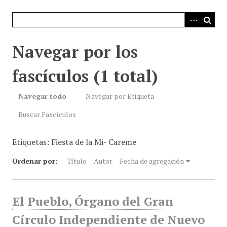
i
n
c
i
Navegar por los
p
a
fascículos (1 total)
l
Navegar todo
Navegar por Etiqueta
Buscar Fascículos
Etiquetas: Fiesta de la Mi- Careme
Ordenar por:
Título
Autor
Fecha de agregación
El Pueblo, Órgano del Gran
Círculo Independiente de Nuevo