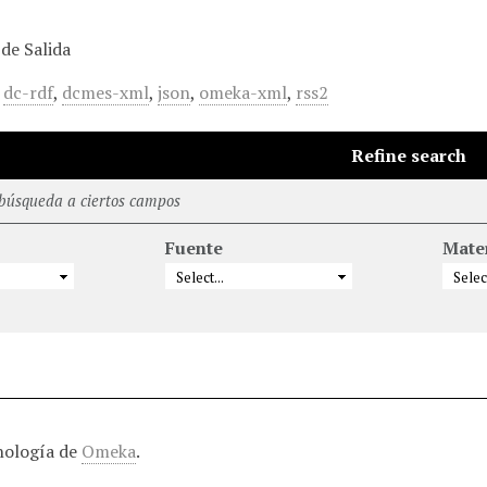
de Salida
,
dc-rdf
,
dcmes-xml
,
json
,
omeka-xml
,
rss2
Refine search
 búsqueda a ciertos campos
Fuente
Mate
nología de
Omeka
.