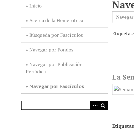
Nave
i
Inicio
n
Navegar
c
Acerca de la Hemeroteca
i
Etiquetas
p
Búsqueda por Fascículos
a
l
Navegar por Fondos
Navegar por Publicación
Periódica
La Sem
Navegar por Fascículos
Etiquetas