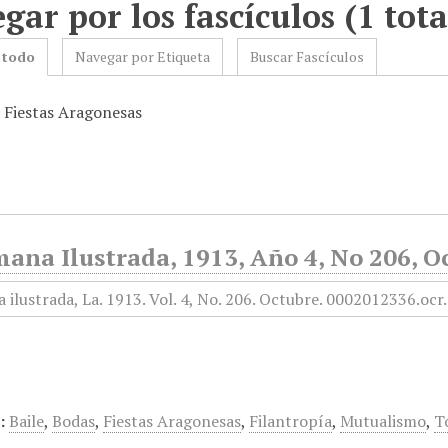
gar por los fascículos (1 tota
 todo
Navegar por Etiqueta
Buscar Fascículos
: Fiestas Aragonesas
ana Ilustrada, 1913, Año 4, No 206, O
:
Baile
,
Bodas
,
Fiestas Aragonesas
,
Filantropía
,
Mutualismo
,
T