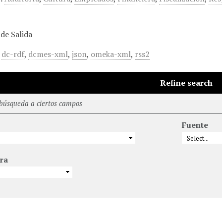
de Salida
,
dc-rdf
,
dcmes-xml
,
json
,
omeka-xml
,
rss2
Refine search
 búsqueda a ciertos campos
Fuente
ra