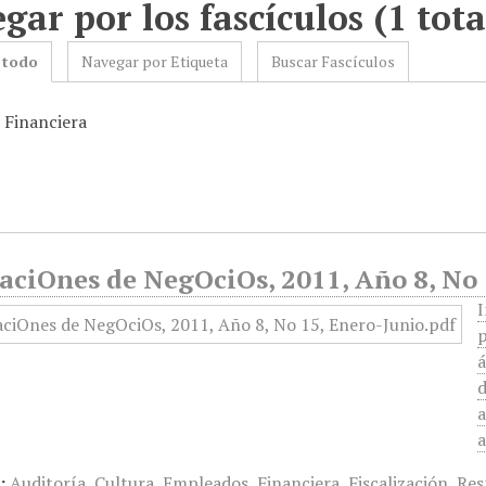
gar por los fascículos (1 tota
 todo
Navegar por Etiqueta
Buscar Fascículos
: Financiera
aciOnes de NegOciOs, 2011, Año 8, No 
I
p
á
d
a
:
Auditoría
,
Cultura
,
Empleados
,
Financiera
,
Fiscalización
,
Res