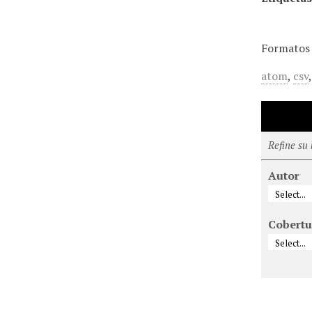
Formatos 
atom
,
csv
Refine su
Autor
Cobertu