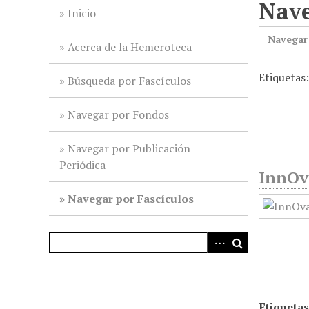
Nave
i
Inicio
n
Navegar
c
Acerca de la Hemeroteca
i
Etiquetas
p
Búsqueda por Fascículos
a
l
Navegar por Fondos
Navegar por Publicación
Periódica
InnOv
Navegar por Fascículos
Etiquetas