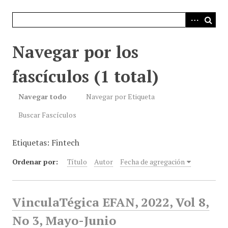
i
n
c
i
Navegar por los
p
a
fascículos (1 total)
l
Navegar todo
Navegar por Etiqueta
Buscar Fascículos
Etiquetas: Fintech
Ordenar por:
Título
Autor
Fecha de agregación
VinculaTégica EFAN, 2022, Vol 8,
No 3, Mayo-Junio