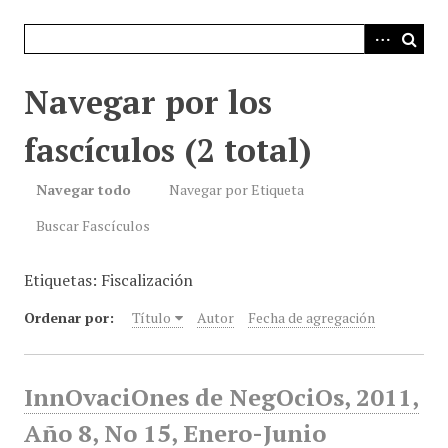
i
n
c
i
Navegar por los
p
a
fascículos (2 total)
l
Navegar todo
Navegar por Etiqueta
Buscar Fascículos
Etiquetas: Fiscalización
Ordenar por:
Título
Autor
Fecha de agregación
InnOvaciOnes de NegOciOs, 2011,
Año 8, No 15, Enero-Junio