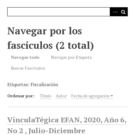
i
n
c
i
Navegar por los
p
a
fascículos (2 total)
l
Navegar todo
Navegar por Etiqueta
Buscar Fascículos
Etiquetas: Fiscalización
Ordenar por:
Título
Autor
Fecha de agregación
VinculaTégica EFAN, 2020, Año 6,
No 2 , Julio-Diciembre