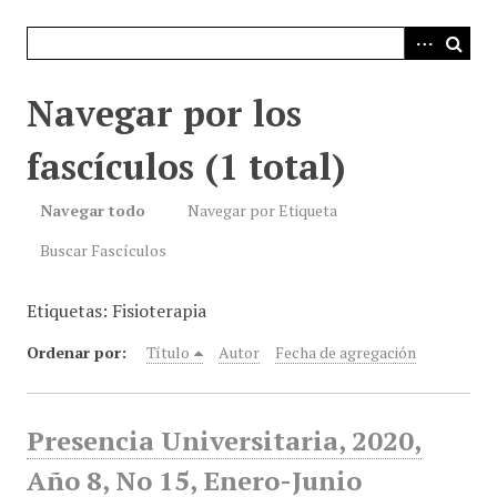
i
n
c
i
Navegar por los
p
a
fascículos (1 total)
l
Navegar todo
Navegar por Etiqueta
Buscar Fascículos
Etiquetas: Fisioterapia
Ordenar por:
Título
Autor
Fecha de agregación
Presencia Universitaria, 2020,
Año 8, No 15, Enero-Junio