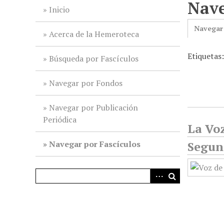
Nave
i
Inicio
n
Navegar
c
Acerca de la Hemeroteca
i
Etiquetas:
p
Búsqueda por Fascículos
a
l
Navegar por Fondos
Navegar por Publicación
Periódica
La Voz
Navegar por Fascículos
Segun