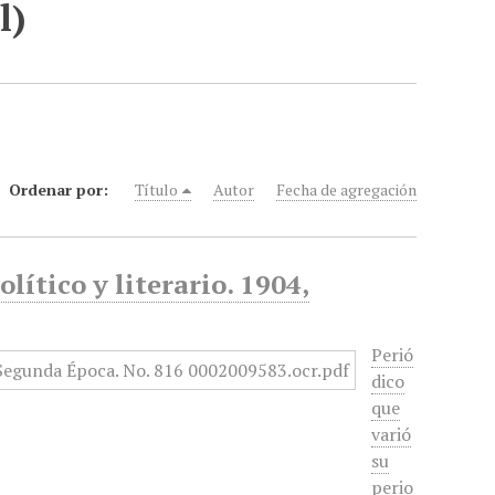
l)
Ordenar por:
Título
Autor
Fecha de agregación
lítico y literario. 1904,
Perió
dico
que
varió
su
perio