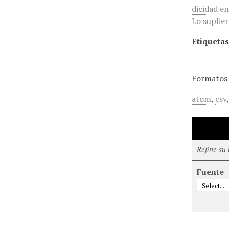
dicidad e
Lo suplier
Etiquetas
Formatos 
atom
,
csv
Refine su
Fuente