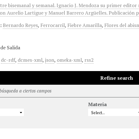
ntre bisemanal y semanal. Ignacio J. Mendoza su primer editor
on Aurelio Lartigue y Manuel Barrero Argüelles. Publicación po
:
Bernardo Reyes
,
Ferrocarril
,
Fiebre Amarilla
,
Flores del abis
de Salida
,
dc-rdf
,
dcmes-xml
,
json
,
omeka-xml
,
rss2
Refine search
 búsqueda a ciertos campos
Materia