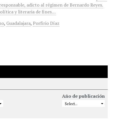
 responsable, adicto al régimen de Bernardo Reyes.
lítica y literaria de fines…
mo
,
Guadalajara
,
Porfirio Díaz
Año de publicación