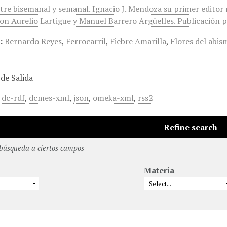
ntre bisemanal y semanal. Ignacio J. Mendoza su primer editor
on Aurelio Lartigue y Manuel Barrero Argüelles. Publicación po
:
Bernardo Reyes
,
Ferrocarril
,
Fiebre Amarilla
,
Flores del abis
de Salida
,
dc-rdf
,
dcmes-xml
,
json
,
omeka-xml
,
rss2
Refine search
 búsqueda a ciertos campos
Materia