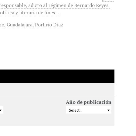
 responsable, adicto al régimen de Bernardo Reyes.
lítica y literaria de fines…
mo
,
Guadalajara
,
Porfirio Díaz
Año de publicación