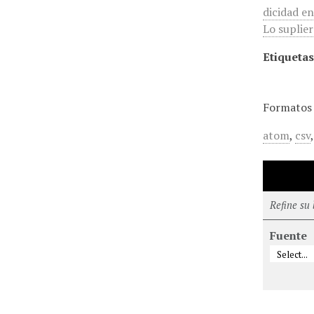
dicidad e
Lo suplier
Etiquetas
Formatos 
atom
,
csv
Refine su
Fuente