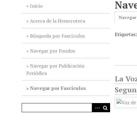
Nave
i
Inicio
n
Navegar
c
Acerca de la Hemeroteca
i
Etiquetas:
p
Búsqueda por Fascículos
a
l
Navegar por Fondos
Navegar por Publicación
Periódica
La Voz
Navegar por Fascículos
Segun