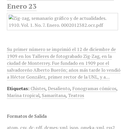
Enero 23
Su primer número se imprimió el 12 de diciembre de
1909 en los Talleres de fotograbado Zig-Zag, en la
ciudad de Monterrey. Fue fundado en 1909 por el
salvadoreño Alberto Buerón; años más tarde lo vendió
a Héctor González, primer rector de la UNL, y a…
Etiquetas:
Chistes
,
Desaliento
,
Fonogramas cómicos
,
Marina tropical
,
Samaritana
,
Teatros
Formatos de Salida
atom
,
csv
,
dc-rdf
,
dcmes-xml
,
json
,
omeka-xml
,
rss2