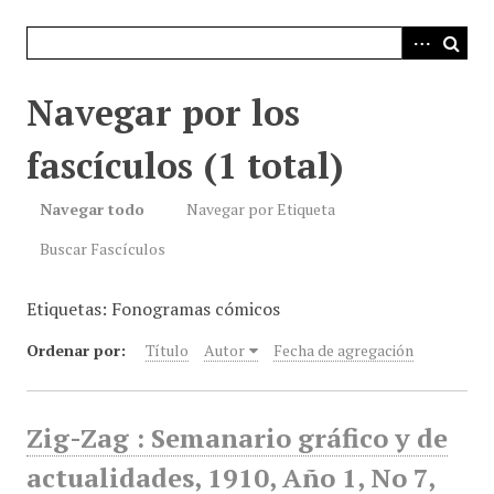
i
n
c
i
Navegar por los
p
a
fascículos (1 total)
l
Navegar todo
Navegar por Etiqueta
Buscar Fascículos
Etiquetas: Fonogramas cómicos
Ordenar por:
Título
Autor
Fecha de agregación
Zig-Zag : Semanario gráfico y de
actualidades, 1910, Año 1, No 7,