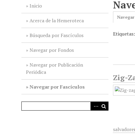
Nave
i
Inicio
n
Navegar
c
Acerca de la Hemeroteca
i
Etiquetas
p
Búsqueda por Fascículos
a
l
Navegar por Fondos
Navegar por Publicación
Periódica
Zig-Za
Navegar por Fascículos
salvadore