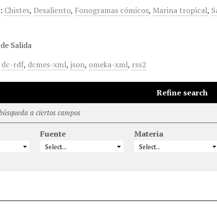
:
Chistes
,
Desaliento
,
Fonogramas cómicos
,
Marina tropical
,
S
de Salida
,
dc-rdf
,
dcmes-xml
,
json
,
omeka-xml
,
rss2
Refine search
 búsqueda a ciertos campos
Fuente
Materia