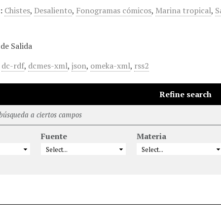
:
Chistes
,
Desaliento
,
Fonogramas cómicos
,
Marina tropical
,
S
de Salida
,
dc-rdf
,
dcmes-xml
,
json
,
omeka-xml
,
rss2
Refine search
 búsqueda a ciertos campos
Fuente
Materia