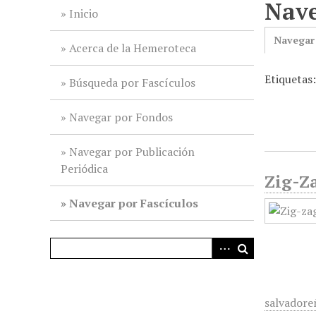
Nave
i
Inicio
n
Navegar
c
Acerca de la Hemeroteca
i
Etiquetas
p
Búsqueda por Fascículos
a
l
Navegar por Fondos
Navegar por Publicación
Periódica
Zig-Za
Navegar por Fascículos
salvadore