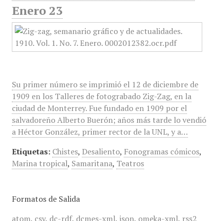
Enero 23
Su primer número se imprimió el 12 de diciembre de
1909 en los Talleres de fotograbado Zig-Zag, en la
ciudad de Monterrey. Fue fundado en 1909 por el
salvadoreño Alberto Buerón; años más tarde lo vendió
a Héctor González, primer rector de la UNL, y a…
Etiquetas:
Chistes
,
Desaliento
,
Fonogramas cómicos
,
Marina tropical
,
Samaritana
,
Teatros
Formatos de Salida
atom
,
csv
,
dc-rdf
,
dcmes-xml
,
json
,
omeka-xml
,
rss2