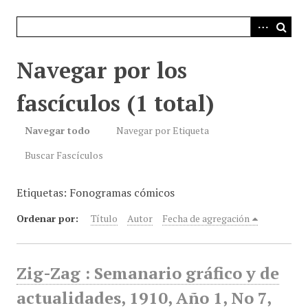
i
n
c
i
Navegar por los
p
a
fascículos (1 total)
l
Navegar todo
Navegar por Etiqueta
Buscar Fascículos
Etiquetas: Fonogramas cómicos
Ordenar por:
Título
Autor
Fecha de agregación
Zig-Zag : Semanario gráfico y de
actualidades, 1910, Año 1, No 7,