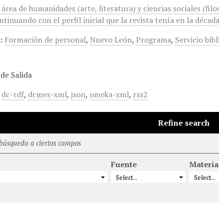
 área de humanidades (arte, literatura) y ciencias sociales (filo
ntinuando con el perfil inicial que la revista tenía en la décad
:
Formación de personal
,
Nuevo León
,
Programa
,
Servicio bibl
de Salida
,
dc-rdf
,
dcmes-xml
,
json
,
omeka-xml
,
rss2
Refine search
 búsqueda a ciertos campos
Fuente
Materia