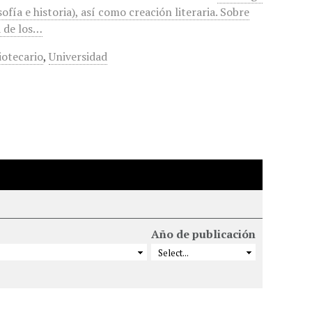
sofía e historia), así como creación literaria. Sobre
a de los…
iotecario
,
Universidad
Año de publicación