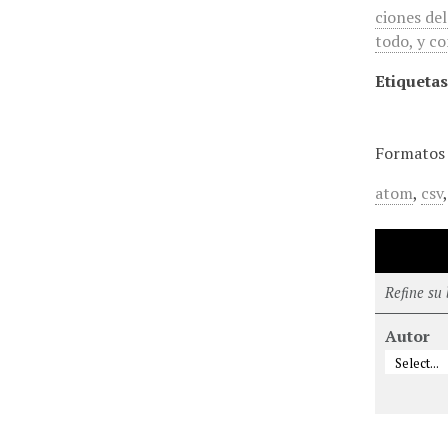
ciones del
todo, y co
Etiquetas
Formatos 
atom
,
csv
Refine su
Autor