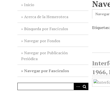
Nave
i
Inicio
n
Navegar
c
Acerca de la Hemeroteca
i
Etiquetas
p
Búsqueda por Fascículos
a
l
Navegar por Fondos
Navegar por Publicación
Periódica
Interf
Navegar por Fascículos
1966, 