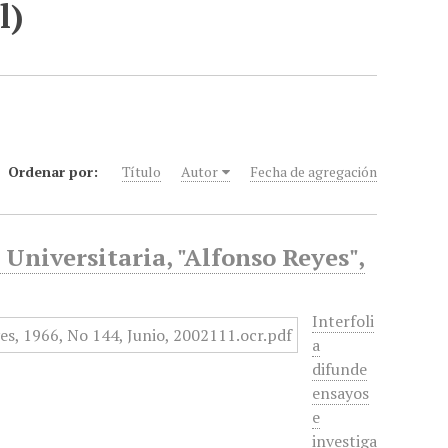
l)
Ordenar por:
Título
Autor
Fecha de agregación
 Universitaria, "Alfonso Reyes",
Interfoli
a
difunde
ensayos
e
investiga