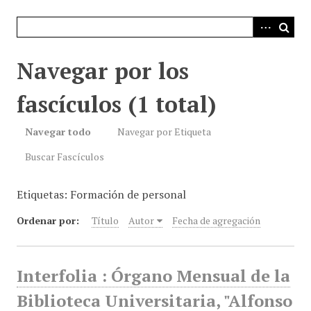
i
n
c
i
Navegar por los
p
a
fascículos (1 total)
l
Navegar todo
Navegar por Etiqueta
Buscar Fascículos
Etiquetas: Formación de personal
Ordenar por:
Título
Autor
Fecha de agregación
Interfolia : Órgano Mensual de la
Biblioteca Universitaria, "Alfonso