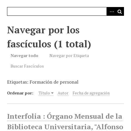
i
n
c
i
Navegar por los
p
a
fascículos (1 total)
l
Navegar todo
Navegar por Etiqueta
Buscar Fascículos
Etiquetas: Formación de personal
Ordenar por:
Título
Autor
Fecha de agregación
Interfolia : Órgano Mensual de la
Biblioteca Universitaria, "Alfonso