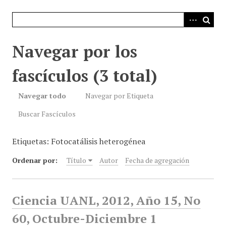
i
n
c
i
Navegar por los
p
a
fascículos (3 total)
l
Navegar todo
Navegar por Etiqueta
Buscar Fascículos
Etiquetas: Fotocatálisis heterogénea
Ordenar por:
Título
Autor
Fecha de agregación
Ciencia UANL, 2012, Año 15, No
60, Octubre-Diciembre 1