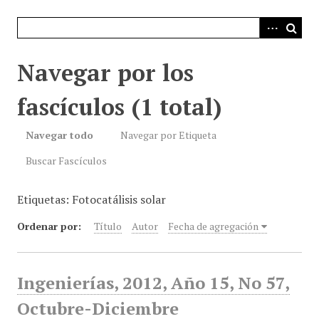
i
n
c
i
Navegar por los
p
a
fascículos (1 total)
l
Navegar todo
Navegar por Etiqueta
Buscar Fascículos
Etiquetas: Fotocatálisis solar
Ordenar por:
Título
Autor
Fecha de agregación
Ingenierías, 2012, Año 15, No 57,
Octubre-Diciembre