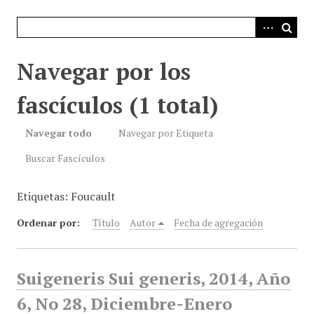
i
n
c
i
Navegar por los
p
a
fascículos (1 total)
l
Navegar todo
Navegar por Etiqueta
Buscar Fascículos
Etiquetas: Foucault
Ordenar por:
Título
Autor
Fecha de agregación
Suigeneris Sui generis, 2014, Año
6, No 28, Diciembre-Enero