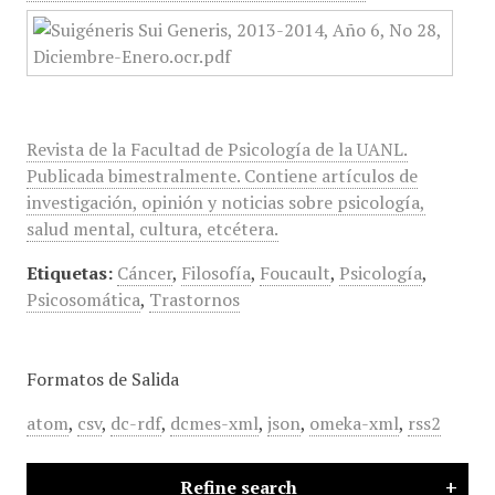
Revista de la Facultad de Psicología de la UANL.
Publicada bimestralmente. Contiene artículos de
investigación, opinión y noticias sobre psicología,
salud mental, cultura, etcétera.
Etiquetas:
Cáncer
,
Filosofía
,
Foucault
,
Psicología
,
Psicosomática
,
Trastornos
Formatos de Salida
atom
,
csv
,
dc-rdf
,
dcmes-xml
,
json
,
omeka-xml
,
rss2
Refine search