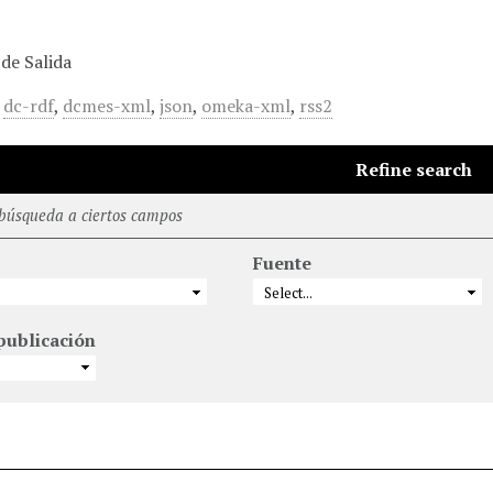
de Salida
,
dc-rdf
,
dcmes-xml
,
json
,
omeka-xml
,
rss2
Refine search
 búsqueda a ciertos campos
Fuente
publicación