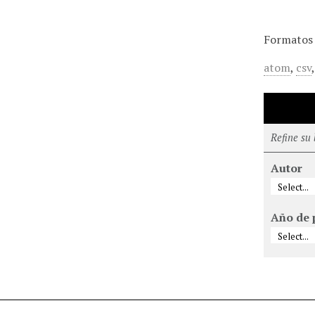
Formatos 
atom
,
csv
Refine su
Autor
Año de 