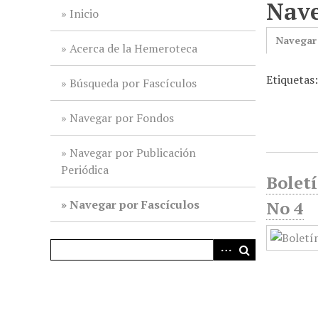
Nave
i
Inicio
n
Navegar
c
Acerca de la Hemeroteca
i
Etiquetas
p
Búsqueda por Fascículos
a
l
Navegar por Fondos
Navegar por Publicación
Periódica
Boletí
Navegar por Fascículos
No 4