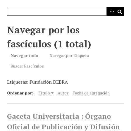
i
n
c
i
Navegar por los
p
a
fascículos (1 total)
l
Navegar todo
Navegar por Etiqueta
Buscar Fascículos
Etiquetas: Fundación DEBRA
Ordenar por:
Título
Autor
Fecha de agregación
Gaceta Universitaria : Órgano
Oficial de Publicación y Difusión