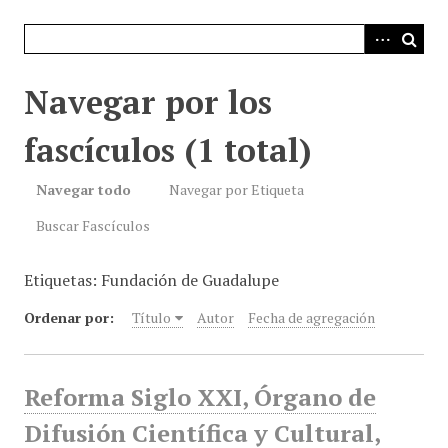
i
n
c
i
Navegar por los
p
a
fascículos (1 total)
l
Navegar todo
Navegar por Etiqueta
Buscar Fascículos
Etiquetas: Fundación de Guadalupe
Ordenar por:
Título
Autor
Fecha de agregación
Reforma Siglo XXI, Órgano de
Difusión Científica y Cultural,