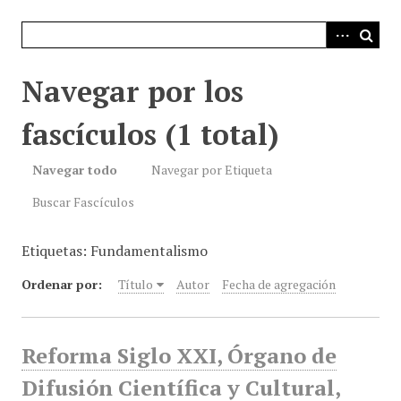
i
n
c
i
Navegar por los
p
a
fascículos (1 total)
l
Navegar todo
Navegar por Etiqueta
Buscar Fascículos
Etiquetas: Fundamentalismo
Ordenar por:
Título
Autor
Fecha de agregación
Reforma Siglo XXI, Órgano de
Difusión Científica y Cultural,