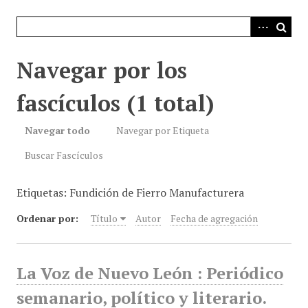
i
n
c
i
Navegar por los
p
a
fascículos (1 total)
l
Navegar todo
Navegar por Etiqueta
Buscar Fascículos
Etiquetas: Fundición de Fierro Manufacturera
Ordenar por:
Título
Autor
Fecha de agregación
La Voz de Nuevo León : Periódico
semanario, político y literario.