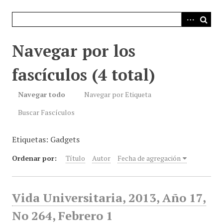
i
n
c
i
Navegar por los
p
a
fascículos (4 total)
l
Navegar todo
Navegar por Etiqueta
Buscar Fascículos
Etiquetas: Gadgets
Ordenar por:
Título
Autor
Fecha de agregación
Vida Universitaria, 2013, Año 17,
No 264, Febrero 1